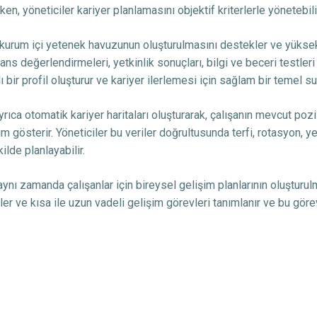
ken, yöneticiler kariyer planlamasını objektif kriterlerle yönetebili
kurum içi yetenek havuzunun oluşturulmasını destekler ve yüksek po
ns değerlendirmeleri, yetkinlik sonuçları, bilgi ve beceri testleri 
 bir profil oluşturur ve kariyer ilerlemesi için sağlam bir temel su
rıca otomatik kariyer haritaları oluşturarak, çalışanın mevcut po
m gösterir. Yöneticiler bu veriler doğrultusunda terfi, rotasyon, y
ilde planlayabilir.
ynı zamanda çalışanlar için bireysel gelişim planlarının oluşturulm
kler ve kısa ile uzun vadeli gelişim görevleri tanımlanır ve bu gö