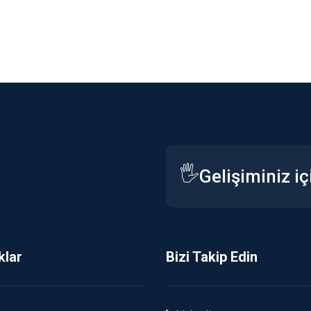
🖐️
Gelişiminiz iç
klar
Bizi Takip Edin