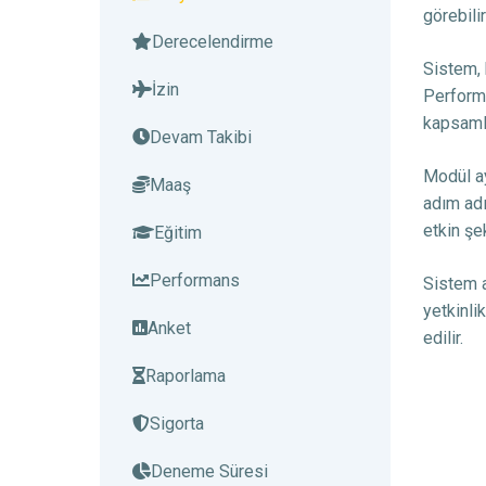
görebilir
Derecelendirme
Sistem, 
İzin
Performa
kapsamlı
Devam Takibi
Modül ay
Maaş
adım adı
etkin şek
Eğitim
Performans
Sistem a
yetkinli
Anket
edilir.
Raporlama
Sigorta
Deneme Süresi