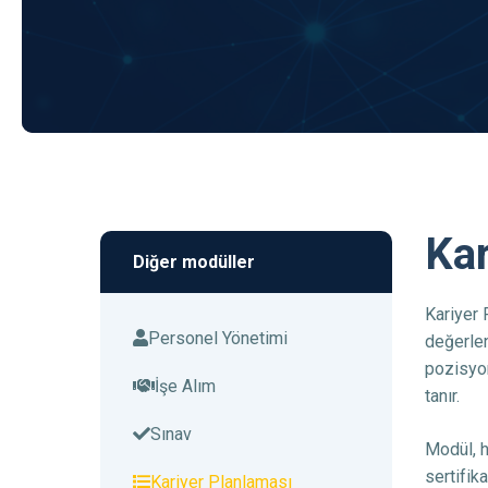
Kar
Diğer modüller
Kariyer 
Personel Yönetimi
değerlen
pozisyon
İşe Alım
tanır.
Sınav
Modül, h
sertifik
Kariyer Planlaması