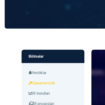
Bölmələr
Yeniliklər
Qanunvericilik
İR trendləri
İR prosesləri