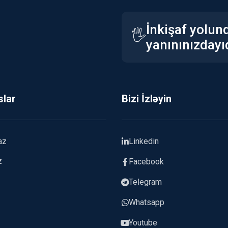
İnkişaf yolun
🖐️
yanınınızdayı
slar
Bizi İzləyin
az
Linkedin
z
Facebook
Telegram
Whatsapp
Youtube