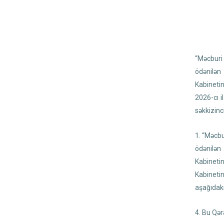
“Məcburi 
ödənilən
Kabinetin
2026-cı i
səkkizinc
1. “Məcbu
ödənilən
Kabineti
Kabineti
aşağıdakı
4. Bu Qər