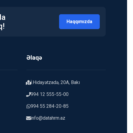
da
Haqqımızda
q!
Əlaqə
İ.Hidayətzadə, 20A, Bakı
994 12 555-55-00
994 55 284-20-85
info@datahrm.az