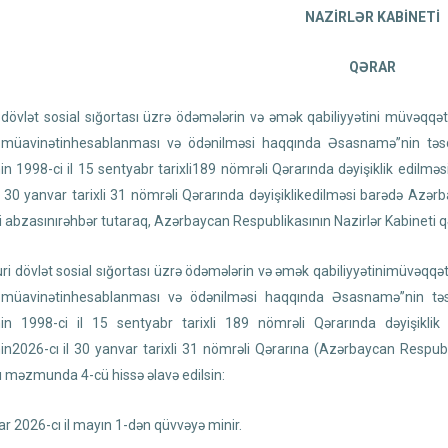
NAZİRLƏR KABİNETİ
QƏRAR
dövlət sosial sığortası üzrə ödəmələrin və əmək qabiliyyətini müvəqqət
 müavinətinhesablanması və ödənilməsi haqqında Əsasnamə”nin təsd
in 1998-ci il 15 sentyabr tarixli189 nömrəli Qərarında dəyişiklik edilm
l 30 yanvar tarixli 31 nömrəli Qərarında dəyişiklikedilməsi barədə Azə
i abzasınırəhbər tutaraq, Azərbaycan Respublikasının Nazirlər Kabineti qə
ri dövlət sosial sığortası üzrə ödəmələrin və əmək qabiliyyətinimüvəqqət
 müavinətinhesablanması və ödənilməsi haqqında Əsasnamə”nin təsd
nin 1998-ci il 15 sentyabr tarixli 189 nömrəli Qərarında dəyişikli
nin2026-cı il 30 yanvar tarixli 31 nömrəli Qərarına (Azərbaycan Respu
 məzmunda 4-cü hissə əlavə edilsin:
ar 2026-cı il mayın 1-dən qüvvəyə minir.