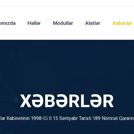
ımızda
Həllər
Modullar
Alətlər
Xəbərlər
XƏBƏRLƏR
lər Kabinetinin 1998-Ci Il 15 Sentyabr Tarixli 189 Nömrəli Qərarı