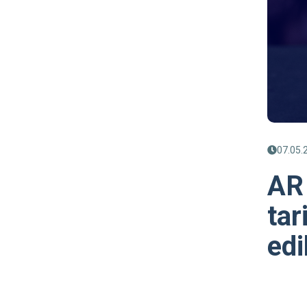
07.05.
AR 
tar
edi