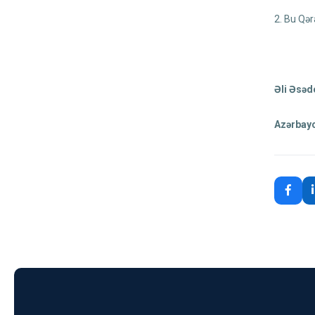
2. Bu Qəra
Əli Əsəd
Azərbayc