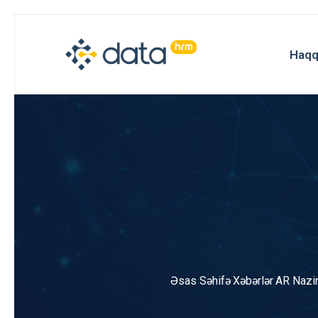
Haqq
Əsas Səhifə
·
Xəbərlər
·
AR Nazir