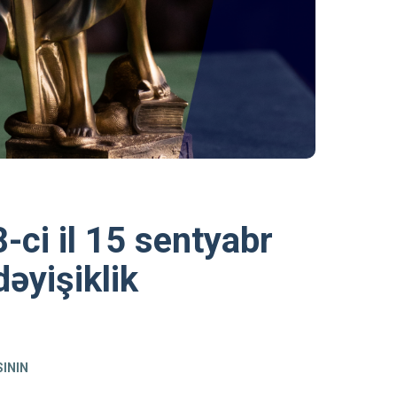
-ci il 15 sentyabr
dəyişiklik
SININ