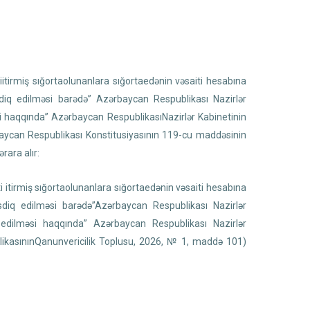
iitirmiş sığortaolunanlara sığortaedənin vəsaiti hesabına
iq edilməsi barədə” Azərbaycan Respublikası Nazirlər
əsi haqqında” Azərbaycan RespublikasıNazirlər Kabinetinin
rbaycan Respublikası Konstitusiyasının 119-cu maddəsinin
rara alır:
i itirmiş sığortaolunanlara sığortaedənin vəsaiti hesabına
iq edilməsi barədə”Azərbaycan Respublikası Nazirlər
k edilməsi haqqında” Azərbaycan Respublikası Nazirlər
blikasınınQanunvericilik Toplusu, 2026, № 1, maddə 101)