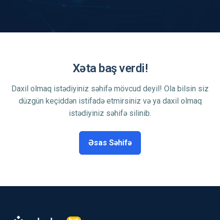
Xəta baş verdi!
Daxil olmaq istədiyiniz səhifə mövcud deyil! Ola bilsin siz
düzgün keçiddən istifadə etmirsiniz və ya daxil olmaq
istədiyiniz səhifə silinib.
Əsas Səhifə