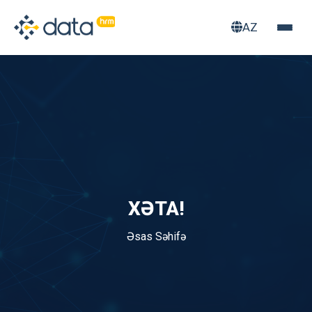
AZ
XƏTA!
Əsas Səhifə