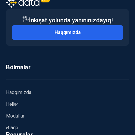
🖐️
İnkişaf yolunda yanınınızdayıq!
Haqqımızda
Bölmələr
Haqqımızda
Həllər
Modullar
Əlaqə
Resurslar